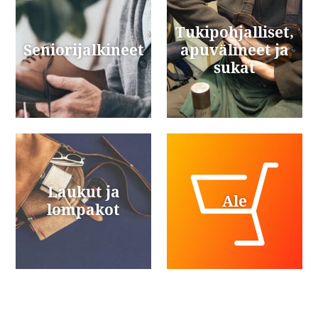
Tukipohjalliset,
Seniorijalkineet
apuvälineet ja
sukat
Laukut ja
Ale
lompakot