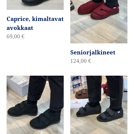
Caprice, kimaltavat
avokkaat
Normaalihinta
69,00 €
Seniorjalkineet
Normaalihinta
124,00 €
Seniorkengät,Innsbruck,
Göteborg
EXTRA
TILAVA