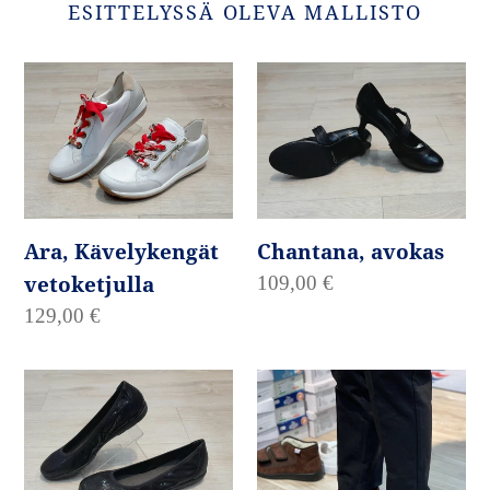
ESITTELYSSÄ OLEVA MALLISTO
Ara,
Chantana,
Kävelykengät
avokas
vetoketjulla
Chantana, avokas
Ara, Kävelykengät
vetoketjulla
Normaalihinta
109,00 €
Normaalihinta
129,00 €
Caprice,
Seniorjalkineet
kimaltavat
avokkaat