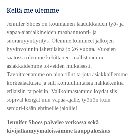
Keitä me olemme
Jennifer Shoes on kotimainen laadukkaiden työ- ja
vapaa-ajanjalkineiden maahantuonti- ja
suoramyyntiyritys. Olemme toimineet jalkojen
hyvinvoinnin lähettiläinä jo 26 vuotta. Vuosien
saatossa olemme kehittäneet mallistoamme
asiakkaidemme toiveiden mukaisesti.
Tavoitteenamme on aina ollut tarjota asiakkaillemme
korkealaatuisia ja silti kohtuuhintaisia nahkakenkiä
erilaisiin tarpeisiin. Valikoimastamme löydät siis
sopivat kengät niin vapaa-ajalle, työhön kuin
seniori-ikään ehtineille jaloille!
Jennifer Shoes
palvelee verkossa sekä
kivijalkamyymälöissämme kauppakeskus