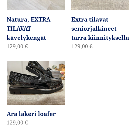
Natura, EXTRA
Extra tilavat
TILAVAT
seniorjalkineet
kävelykengät
tarra kiinnityksellä
Normaalihinta
129,00 €
Normaalihinta
129,00 €
Ara
lakeri
loafer
Ara lakeri loafer
Normaalihinta
129,00 €