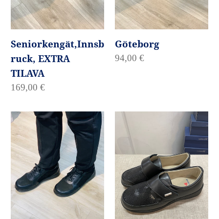
Seniorkengät,Innsb
Göteborg
ruck, EXTRA
Normaalihinta
94,00 €
TILAVA
Normaalihinta
169,00 €
Natura,
Extra
EXTRA
tilavat
TILAVAT
seniorjalkineet
kävelykengät
tarra
kiinnityksellä