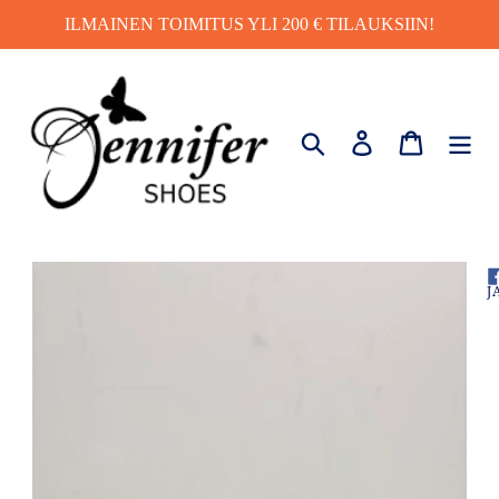
Ohita
ILMAINEN TOIMITUS YLI 200 € TILAUKSIIN!
ja
siirry
sisältöön
Hae
Kirjaudu sisä
Ostosko
J