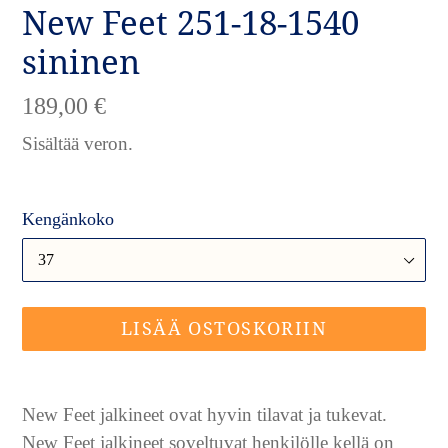
New Feet 251-18-1540
sininen
Normaalihinta
189,00 €
Sisältää veron.
Kengänkoko
LISÄÄ OSTOSKORIIN
Tuotteen
lisääminen
New Feet jalkineet ovat hyvin tilavat ja tukevat.
ostoskoriin
New Feet jalkineet soveltuvat henkilölle kellä on