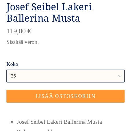
Josef Seibel Lakeri
Ballerina Musta
Normaalihinta
119,00 €
Sisältää veron.
Koko
LISÄÄ OSTOSKORIIN
Tuotteen
lisääminen
Josef Seibel Lakeri Ballerina Musta
ostoskoriin