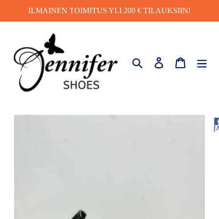
Ohita
ILMAINEN TOIMITUS YLI 200 € TILAUKSIIN!
ja
siirry
sisältöön
Hae
Kirjaudu sisä
Ostosko
J