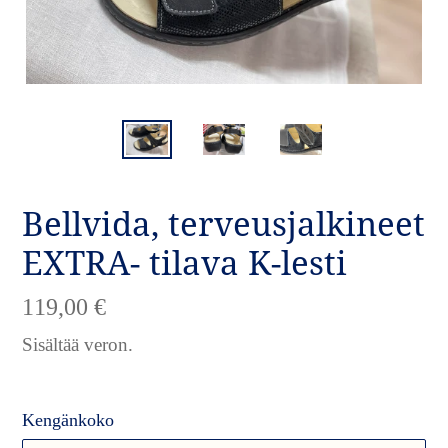
Bellvida, terveusjalkineet
EXTRA- tilava K-lesti
Normaalihinta
119,00 €
Sisältää veron.
Kengänkoko