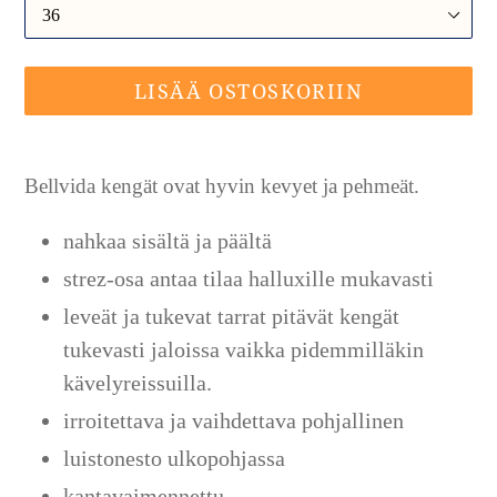
LISÄÄ OSTOSKORIIN
Tuotteen
lisääminen
Bellvida kengät ovat hyvin kevyet ja pehmeät.
ostoskoriin
nahkaa sisältä ja päältä
strez-osa antaa tilaa halluxille mukavasti
leveät ja tukevat tarrat pitävät kengät
tukevasti jaloissa vaikka pidemmilläkin
kävelyreissuilla.
irroitettava ja vaihdettava pohjallinen
luistonesto ulkopohjassa
kantavaimennettu