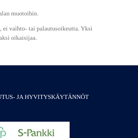
alan muotoihin.
 ei vaihto- tai palautusoikeutta. Yksi
ksi oikaisijaa.
UTUS- JA HYVITYSKÄYTÄNNÖT