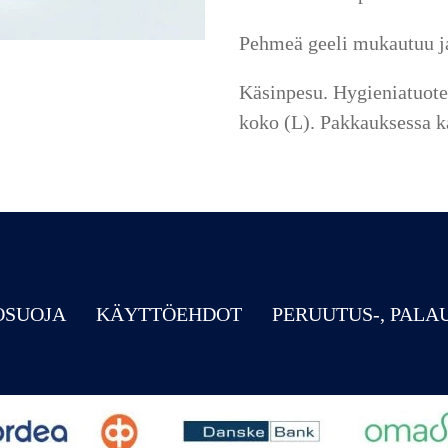
Pehmeä geeli mukautuu j
Käsinpesu. Hygieniatuote,
koko (L). Pakkauksessa ka
OSUOJA
KÄYTTÖEHDOT
PERUUTUS-, PALA