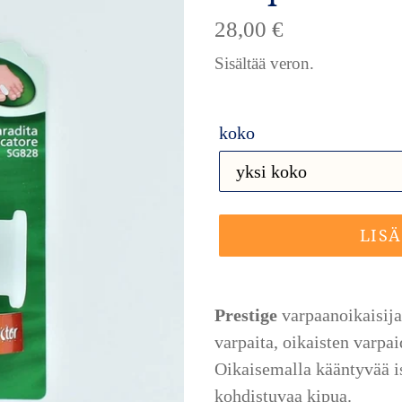
Normaalihinta
28,00 €
Sisältää veron.
koko
LIS
Tuotteen
lisääminen
Prestige
varpaanoikaisija 
ostoskoriin
varpaita, oikaisten varpai
Oikaisemalla kääntyvää is
kohdistuvaa kipua.