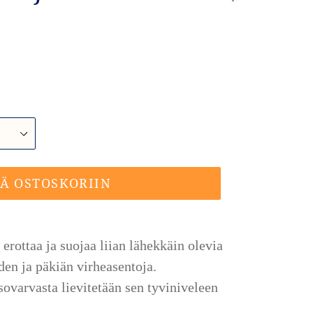
FACEBOOKISS
ÄÄ OSTOSKORIIN
erottaa ja suojaa liian lähekkäin olevia
den ja päkiän virheasentoja.
ovarvasta lievitetään sen tyviniveleen