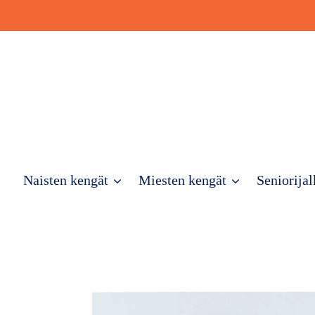
Ohita
ja
siirry
sisältöön
Naisten kengät
Miesten kengät
Seniorijal