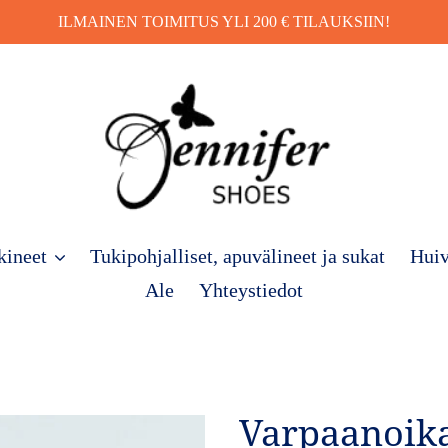
ILMAINEN TOIMITUS YLI 200 € TILAUKSIIN!
kineet
Tukipohjalliset, apuvälineet ja sukat
Huiv
Ale
Yhteystiedot
Varpaanoika