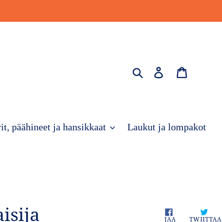
Hae
Kirjaudu sisä
Ostosko
it, päähineet ja hansikkaat
Laukut ja lompakot
isija
JAA
JAA
TWIITTAA